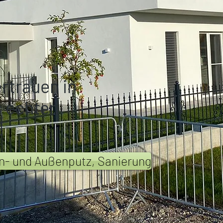
ertrauen in
s echten
!
n- und Außenputz, Sanierung