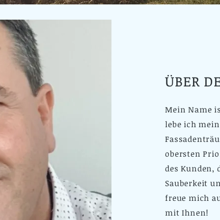
ÜBER D
Mein Name ist
lebe ich mei
Fassadenträu
obersten Prio
des Kunden, d
Sauberkeit u
freue mich a
mit Ihnen!