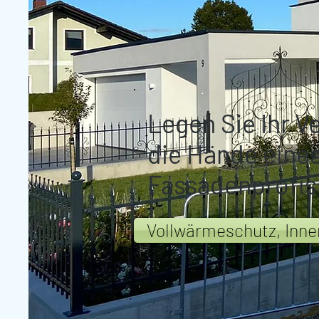
Legen Sie Ihr V
die Hände eine
Fassadenprofis
Vollwärmeschutz, Inne